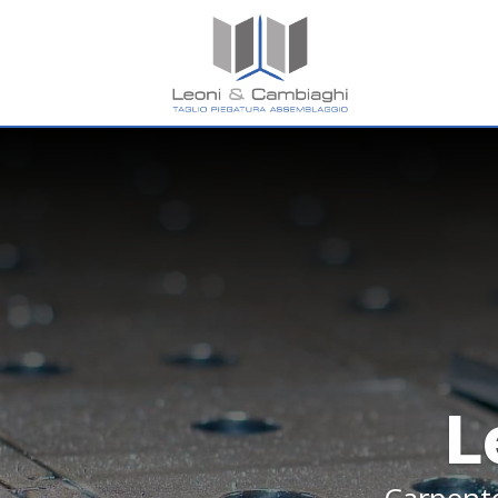
L
Carpente