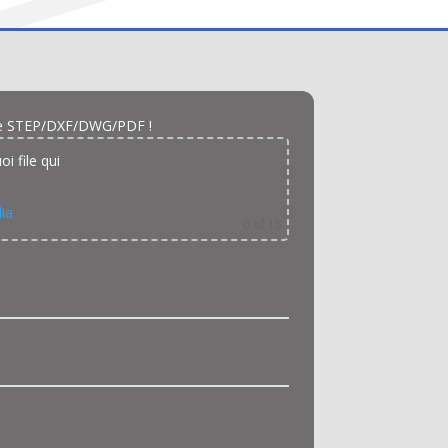
 file STEP/DXF/DWG/PDF !
oi file qui
lia
0
of 15