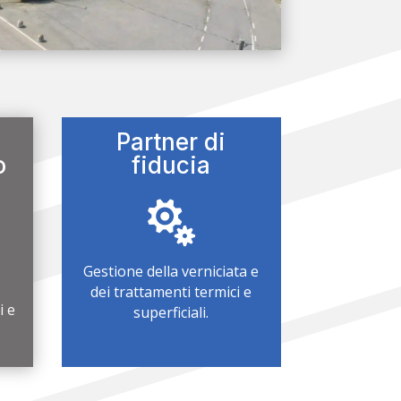
Partner di
o
fiducia

Gestione della verniciata e
dei trattamenti termici e
i e
superficiali.