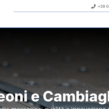
+39 0
eoni e Cambiag
ria meccanica: qualità e innovazione 