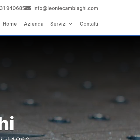
31 940685
info@leoniecambiaghi.com
Home
Azienda
Servizi
Contatti
hi
dal 1960.