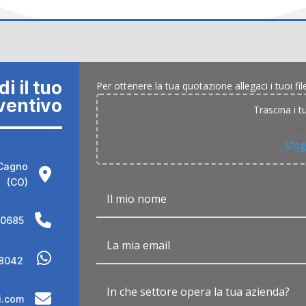
i il tuo
Per ottenere la tua quotazione allegaci i tuoi
ventivo
Trascina i tu
o
Sfog
 Cagno
(CO)
40685
 8042
i.com