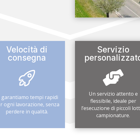
Velocità di
Servizio
consegna
personalizzat

Un servizio attento e
i garantiamo tempi rapidi
flessibile, ideale per
r ogni lavorazione, senza
l’esecuzione di piccoli lott
perdere in qualità.
campionature.