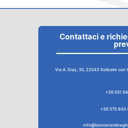
Contattaci e richied
pre
Via A. Diaz, 35, 22043 Solbiate con
+39 031 9
+39 375 843
info@leoniecambiagh